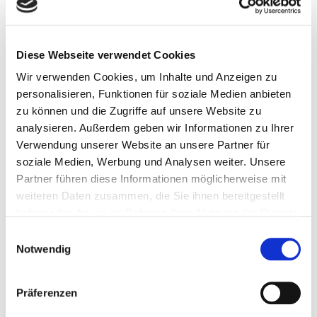
Dieses Therapiekonzept ist abhängig von Ihren
Beschwerden und Untersuchungsergebnissen.
Neben einer ausführlichen Anamnese können
Diese Webseite verwendet Cookies
Stuhluntersuchungen, Blutuntersuchungen und
Wir verwenden Cookies, um Inhalte und Anzeigen zu
weitere gastrointernistische Untersuchungen
personalisieren, Funktionen für soziale Medien anbieten
notwendig sein.
zu können und die Zugriffe auf unsere Website zu
analysieren. Außerdem geben wir Informationen zu Ihrer
Abhängig von den Anamnese- und
Verwendung unserer Website an unsere Partner für
Untersuchungsergebnissen besteht das
soziale Medien, Werbung und Analysen weiter. Unsere
Therapiekonzept aus komplementären Ansätzen (z.B.
Partner führen diese Informationen möglicherweise mit
Probiotika, Phytotherapie / Pflanzenheilkunde,
weiteren Daten zusammen, die Sie ihnen bereitgestellt
haben oder die sie im Rahmen Ihrer Nutzung der Dienste
orthomolekularen Präparaten, anthroposophischer
gesammelt haben.
Heilmittel, manueller Therapie, Stressmanagement,
E
Notwendig
i
Entspannungsübungen etc.) und
n
ernährungsmedizinischen Ansätzen.
w
Präferenzen
i
Eine Ernährungsumstellung ist oftmals sinnvoll bei